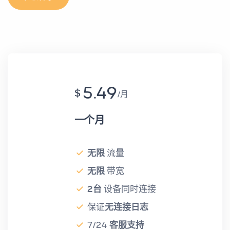
5.49
$
月
一个月
无限
流量
无限
带宽
2台
设备同时连接
保证
无连接日志
7/24
客服支持